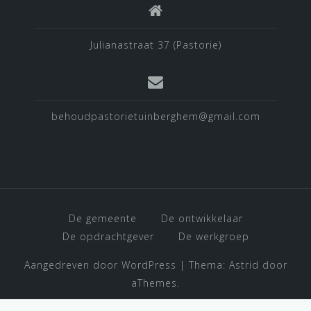
Julianastraat 37 (Pastorie)
behoudpastorietuinberghem@gmail.com
De gemeente
De ontwikkelaar
De opdrachtgever
De werkgroep
Aangedreven door WordPress
|
Thema:
Astrid
door
aThemes.