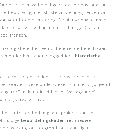
Onder dit nieuwe beleid geldt dat de pastorietuin is
he bebouwing, met strikte vrijstellingsgrenzen van
Mv)
voor bodemverstoring. De nieuwbouwplannen
rkeerplaatsen, leidingen en funderingen) leiden
deze grenzen.
heologiebeleid en een bijbehorende beleidskaart.
tuin
onder het aanduidingsgebied
“historische
sch bureauonderzoek en – zeer waarschijnlijk –
t worden. Deze onderzoeken zijn niet vrijblijvend.
ngetroffen, kan dit leiden tot (verregaande)
lledig vervallen ervan.
eld en er tot op heden geen sprake is van een
et huidige
beoordelingskader het nieuwe
emedewerking kan op grond van haar eigen