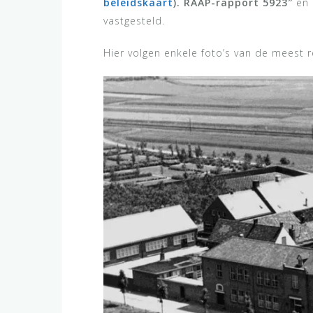
beleidskaart
). RAAP-rapport 5923″
en
vastgesteld.
Hier volgen enkele foto’s van de meest r