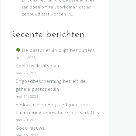
En zo is het Ramon, we gaan er alles
aan doen om te voorkomen dat er
gebouwd gaat worden in…
Recente berichten
De pastorietuin blijft behouden!
juli 1, 2025
Beeldkwaliteitsplan
mei 25, 2025
Erfgoedbescherming betreft de
gehele pastorietuin
mei 21, 2025
Verkwanselen Bergs erfgoed voor
financiering renovatie Grote Kerk Oss
mei 20, 2025
Goed nieuws!
mei 10, 2025