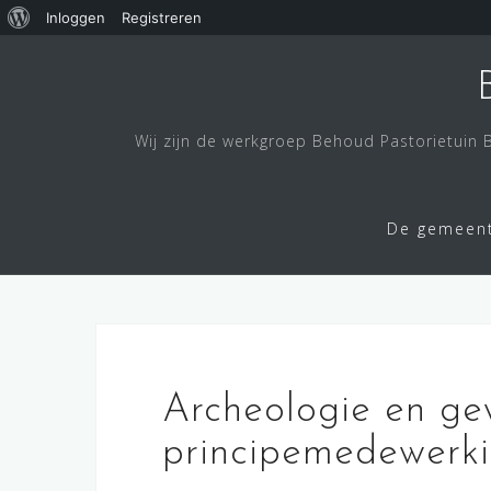
Over
Inloggen
Registreren
Doorgaan
WordPress
naar
inhoud
Wij zijn de werkgroep Behoud Pastorietuin
De gemeen
Archeologie en gew
principemedewerki