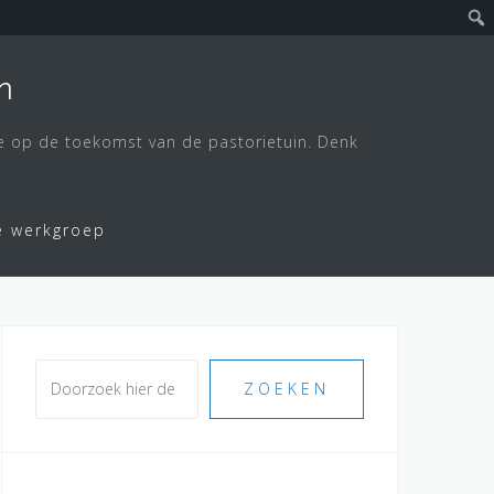
m
e op de toekomst van de pastorietuin. Denk
e werkgroep
Zoeken
ZOEKEN