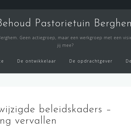
Behoud Pastorietuin Berghe
 Berghem. Geen actiegroep, maar een werkgroep met een visi
jij mee?
te
De ontwikkelaar
De opdrachtgever
D
ijzigde beleidskaders –
ng vervallen