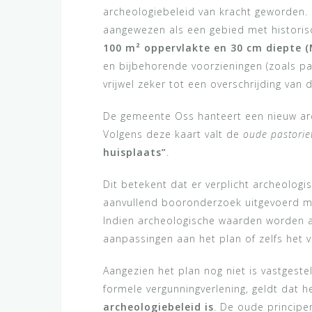
archeologiebeleid van kracht geworden. 
aangewezen als een gebied met historisc
100 m² oppervlakte en 30 cm diepte (
en bijbehorende voorzieningen (zoals pa
vrijwel zeker tot een overschrijding van 
De gemeente Oss hanteert een nieuw arc
Volgens deze kaart valt de
oude pastorie
huisplaats”
.
Dit betekent dat er verplicht archeologi
aanvullend booronderzoek uitgevoerd moe
Indien archeologische waarden worden aa
aanpassingen aan het plan of zelfs het vo
Aangezien het plan nog niet is vastgest
formele vergunningverlening, geldt dat h
archeologiebeleid is
. De oude princip