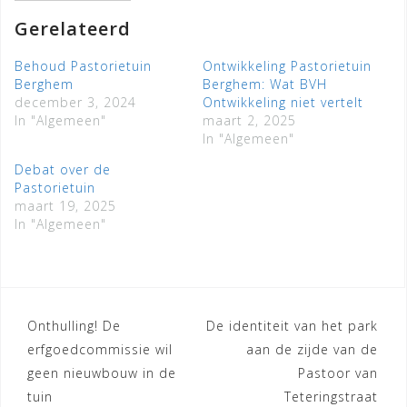
Gerelateerd
Behoud Pastorietuin
Ontwikkeling Pastorietuin
Berghem
Berghem: Wat BVH
december 3, 2024
Ontwikkeling niet vertelt
In "Algemeen"
maart 2, 2025
In "Algemeen"
Debat over de
Pastorietuin
maart 19, 2025
In "Algemeen"
Bericht
Onthulling! De
De identiteit van het park
erfgoedcommissie wil
aan de zijde van de
navigatie
geen nieuwbouw in de
Pastoor van
tuin
Teteringstraat